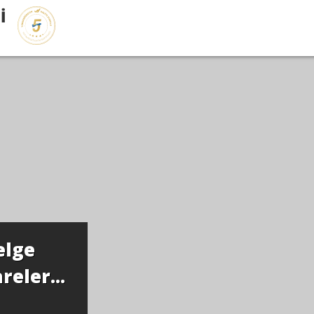
İ
elge
eler...