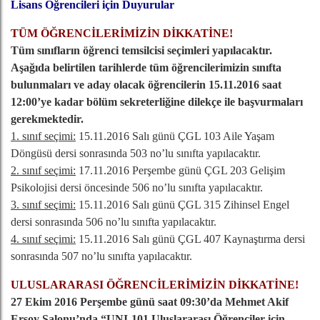
Lisans Öğrencileri için Duyurular
TÜM ÖĞRENCİLERİMİZİN DİKKATİNE!
Tüm sınıfların öğrenci temsilcisi seçimleri yapılacaktır.
Aşağıda belirtilen tarihlerde tüm öğrencilerimizin sınıfta
bulunmaları ve aday olacak öğrencilerin 15.11.2016 saat
12:00’ye kadar bölüm sekreterliğine dilekçe ile başvurmaları
gerekmektedir.
1. sınıf seçimi:
15.11.2016 Salı günü ÇGL 103 Aile Yaşam
Döngüsü dersi sonrasında 503 no’lu sınıfta yapılacaktır.
2. sınıf seçimi:
17.11.2016 Perşembe günü ÇGL 203 Gelişim
Psikolojisi dersi öncesinde 506 no’lu sınıfta yapılacaktır.
3. sınıf seçimi:
15.11.2016 Salı günü ÇGL 315 Zihinsel Engel
dersi sonrasında 506 no’lu sınıfta yapılacaktır.
4. sınıf seçimi:
15.11.2016 Salı günü ÇGL 407 Kaynaştırma dersi
sonrasında 507 no’lu sınıfta yapılacaktır.
ULUSLARARASI ÖĞRENCİLERİMİZİN DİKKATİNE!
27 Ekim 2016 Perşembe günü saat 09:30’da Mehmet Akif
Ersoy Salonu’nda “UNI-101 Uluslararası Öğrenciler için