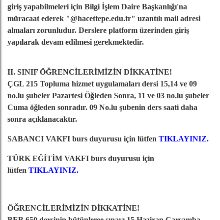
giriş yapabilmeleri için Bilgi İşlem Daire Başkanlığı'na
müracaat ederek "@hacettepe.edu.tr" uzantılı mail adresi
almaları zorunludur. Derslere platform üzerinden giriş
yapılarak devam edilmesi gerekmektedir.
II. SINIF ÖĞRENCİLERİMİZİN DİKKATİNE!
ÇGL 215 Topluma hizmet uygulamaları dersi 15,14 ve 09
no.lu şubeler Pazartesi Öğleden Sonra, 11 ve 03 no.lu şubeler
Cuma öğleden sonradır. 09 No.lu şubenin ders saati daha
sonra açıklanacaktır.
SABANCI VAKFI burs duyurusu için lütfen
TIKLAYINIZ.
TÜRK EĞİTİM VAKFI burs duyurusu için
lütfen
TIKLAYINIZ.
ÖĞRENCİLERİMİZİN DİKKATİNE!
BEB 650 dersinin bütünleme sınavı 15 Haziran Çarşamba