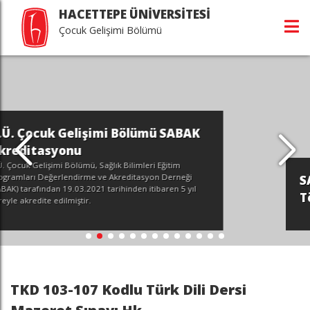
HACETTEPE ÜNİVERSİTESİ
Çocuk Gelişimi Bölümü
ümü SABAK
eri Eğitim
syon Derneği
SABAK Akreditasyon Bel
itibaren 5 yıl
Töreni'nden kareler...
TKD 103-107 Kodlu Türk Dili Dersi