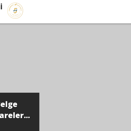
İ
elge
eler...