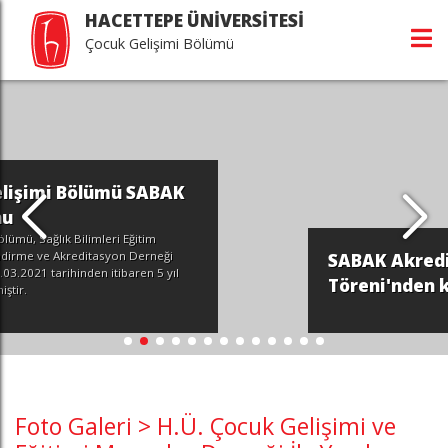
HACETTEPE ÜNİVERSİTESİ
Çocuk Gelişimi Bölümü
K
SABAK Akreditasyon Belge Takd
l
Töreni'nden kareler...
Foto Galeri > H.Ü. Çocuk Gelişimi ve