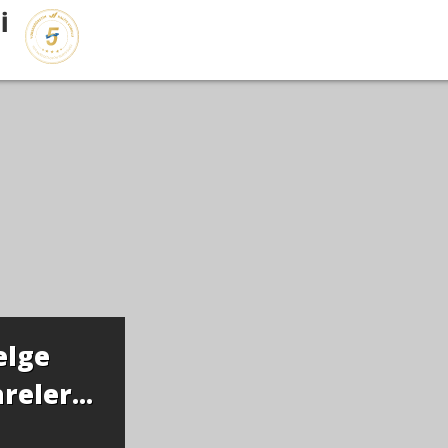
İ
elge
eler...