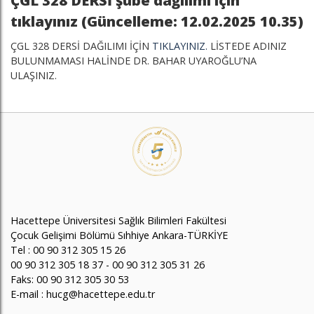
ÇGL 328 DERSİ şube dağılımı için
tıklayınız (Güncelleme: 12.02.2025 10.35)
ÇGL 328 DERSİ DAĞILIMI İÇİN
TIKLAYINIZ.
LİSTEDE ADINIZ
BULUNMAMASI HALİNDE DR. BAHAR UYAROĞLU’NA
ULAŞINIZ.
Hacettepe Üniversitesi Sağlık Bilimleri Fakültesi
Çocuk Gelişimi Bölümü Sıhhiye Ankara-TÜRKİYE
Tel : 00 90 312 305 15 26
00 90 312 305 18 37 - 00 90 312 305 31 26
Faks: 00 90 312 305 30 53
E-mail : hucg@hacettepe.edu.tr