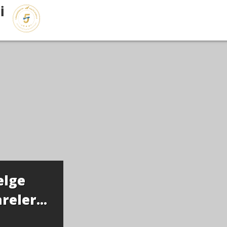
İ
elge
eler...